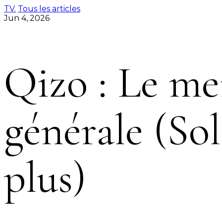
TV.
Tous les articles
Jun 4, 2026
Qizo : Le mei
générale (So
plus)